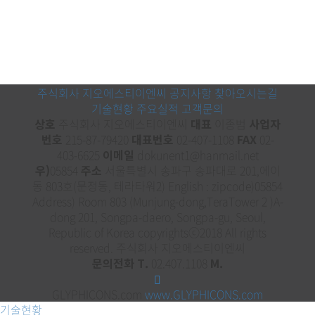
주식회사 지오에스티이엔씨
공지사항
찾아오시는길
기술현황
주요실적
고객문의
상호
주식회사 지오에스티이엔씨
대표
이종범
사업자
번호
215-87-79420
대표번호
02-407-1108
FAX
02-
403-6625
이메일
dokunent1@hanmail.net
우)
05854
주소
서울특별시 송파구 송파대로 201,에이
동 803호(문정동, 테라타워2) English : zipcode)05854
Address) Room 803 (Munjung-dong,TeraTower 2 )A-
dong 201, Songpa-daero, Songpa-gu, Seoul,
Republic of Korea copyrightsⓒ2018 All rights
reserved. 주식회사 지오에스티이엔씨
문의전화 T.
02.407.1108
M.
GLYPHICONS.com
www.GLYPHICONS.com
기술현황