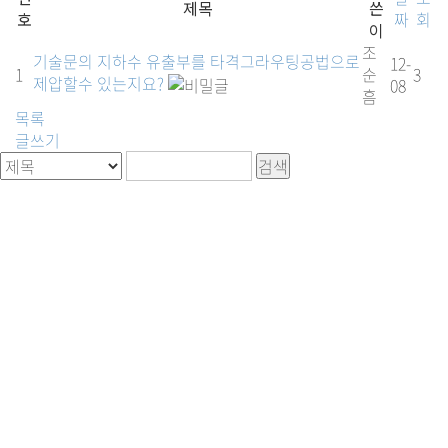
제목
쓴
호
짜
회
이
조
기술문의
지하수 유출부를 타격그라우팅공법으로
12-
1
순
3
제압할수 있는지요?
08
흠
목록
글쓰기